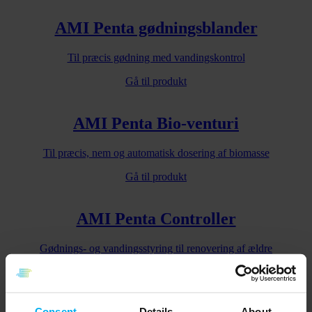
AMI Penta gødningsblander
Til præcis gødning med vandingskontrol
Gå til produkt
AMI Penta Bio-venturi
Til præcis, nem og automatisk dosering af biomasse
Gå til produkt
AMI Penta Controller
Gødnings- og vandingsstyring til renovering af ældre
gødningsblanderstyring fra enten DGT by Senmatic eller en anden
leverandør
Gå til produkt
Consent
Details
About