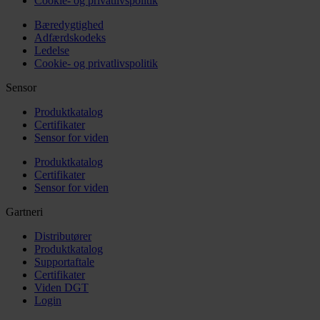
Cookie- og privatlivspolitik
Bæredygtighed
Adfærdskodeks
Ledelse
Cookie- og privatlivspolitik
Sensor
Produktkatalog
Certifikater
Sensor for viden
Produktkatalog
Certifikater
Sensor for viden
Gartneri
Distributører
Produktkatalog
Supportaftale
Certifikater
Viden DGT
Login