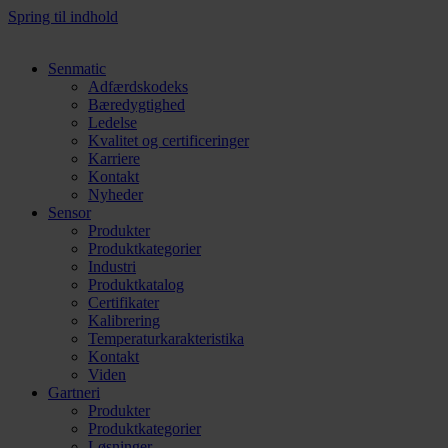
Spring til indhold
Senmatic
Adfærdskodeks
Bæredygtighed
Ledelse
Kvalitet og certificeringer
Karriere
Kontakt
Nyheder
Sensor
Produkter
Produktkategorier
Industri
Produktkatalog
Certifikater
Kalibrering
Temperaturkarakteristika
Kontakt
Viden
Gartneri
Produkter
Produktkategorier
Løsninger