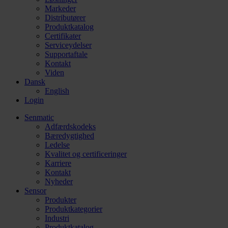
Markeder
Distributører
Produktkatalog
Certifikater
Serviceydelser
Supportaftale
Kontakt
Viden
Dansk
English
Login
Senmatic
Adfærdskodeks
Bæredygtighed
Ledelse
Kvalitet og certificeringer
Karriere
Kontakt
Nyheder
Sensor
Produkter
Produktkategorier
Industri
Produktkatalog