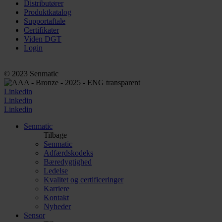
Distributører
Produktkatalog
Supportaftale
Certifikater
Viden DGT
Login
© 2023 Senmatic
Linkedin
Linkedin
Linkedin
Senmatic
Tilbage
Senmatic
Adfærdskodeks
Bæredygtighed
Ledelse
Kvalitet og certificeringer
Karriere
Kontakt
Nyheder
Sensor