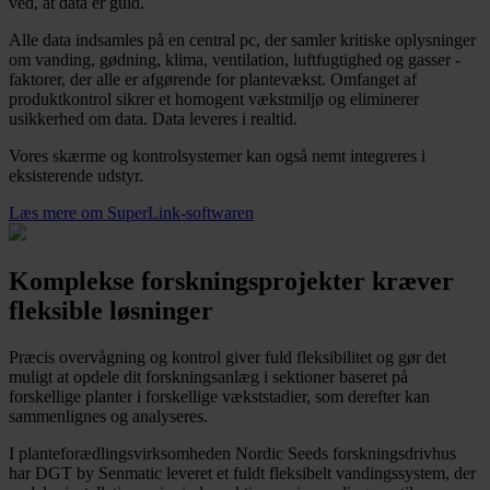
ved, at data er guld.
Alle data indsamles på en central pc, der samler kritiske oplysninger
om vanding, gødning, klima, ventilation, luftfugtighed og gasser -
faktorer, der alle er afgørende for plantevækst. Omfanget af
produktkontrol sikrer et homogent vækstmiljø og eliminerer
usikkerhed om data. Data leveres i realtid.
Vores skærme og kontrolsystemer kan også nemt integreres i
eksisterende udstyr.
Læs mere om SuperLink-softwaren
Komplekse forskningsprojekter kræver
fleksible løsninger
Præcis overvågning og kontrol giver fuld fleksibilitet og gør det
muligt at opdele dit forskningsanlæg i sektioner baseret på
forskellige planter i forskellige vækststadier, som derefter kan
sammenlignes og analyseres.
I planteforædlingsvirksomheden Nordic Seeds forskningsdrivhus
har DGT by Senmatic leveret et fuldt fleksibelt vandingssystem, der