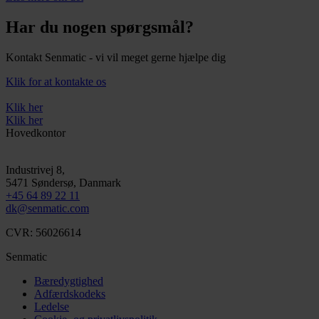
Har du nogen spørgsmål?
Kontakt Senmatic - vi vil meget gerne hjælpe dig
Klik for at kontakte os
Klik her
Klik her
Hovedkontor
Industrivej 8,
5471
Søndersø
, Danmark
+45 64 89 22 11
dk@senmatic.com
CVR: 56026614
Senmatic
Bæredygtighed
Adfærdskodeks
Ledelse