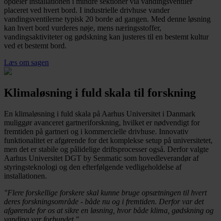
opdeler installationen i mindre sektioner via vandingsventiler
placeret ved hvert bord. I industrielle drivhuse vander
vandingsventilerne typisk 20 borde ad gangen. Med denne løsning
kan hvert bord vurderes nøje, mens næringsstoffer,
vandingsaktiviteter og gødskning kan justeres til en bestemt kultur
ved et bestemt bord.
Læs om sagen
Klimaløsning i fuld skala til forskning
En klimaløsning i fuld skala på Aarhus Universitet i Danmark
muliggør avanceret gartneriforskning, hvilket er nødvendigt for
fremtiden på gartneri og i kommercielle drivhuse. Innovativ
funktionalitet er afgørende for det komplekse setup på universitetet,
men det er stabile og pålidelige driftsprocesser også. Derfor valgte
Aarhus Universitet DGT by Senmatic som hovedleverandør af
styringsteknologi og den efterfølgende vedligeholdelse af
installationen.
"Flere forskellige forskere skal kunne bruge opsætningen til hvert
deres forskningsområde - både nu og i fremtiden. Derfor var det
afgørende for os at sikre en løsning, hvor både klima, gødskning og
vanding var forbundet."