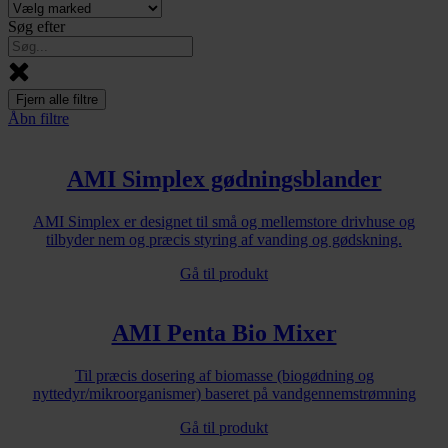
Søg efter
Fjern alle filtre
Åbn filtre
AMI Simplex gødningsblander
AMI Simplex er designet til små og mellemstore drivhuse og
tilbyder nem og præcis styring af vanding og gødskning.
Gå til produkt
AMI Penta Bio Mixer
Til præcis dosering af biomasse (biogødning og
nyttedyr/mikroorganismer) baseret på vandgennemstrømning
Gå til produkt