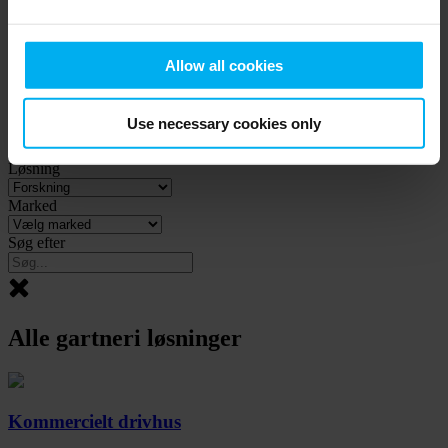
LCC1
Den grundlæggende klimakontrol i ét hus til intuitiv og nem
Allow all cookies
betjening
Gå til produkt
Use necessary cookies only
Kategori
Løsning
Marked
Søg efter
Alle gartneri løsninger
Kommercielt drivhus