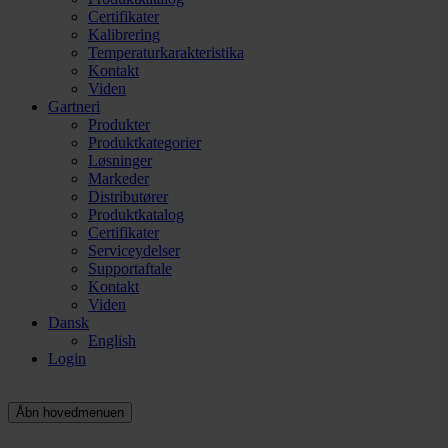
Certifikater
Kalibrering
Temperaturkarakteristika
Kontakt
Viden
Gartneri
Produkter
Produktkategorier
Løsninger
Markeder
Distributører
Produktkatalog
Certifikater
Serviceydelser
Supportaftale
Kontakt
Viden
Dansk
English
Login
Åbn hovedmenuen