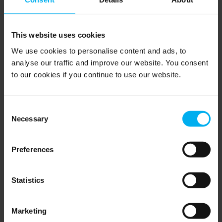
VA Penta styring af kunstvanding
This website uses cookies
Til styring af vandingsventiler - særligt velegnet til gartneri,
kommercielle drivhuse og havecentre.
We use cookies to personalise content and ads, to
analyse our traffic and improve our website. You consent
Gå til produkt
to our cookies if you continue to use our website.
Mesur håndinstrument
Consent
Kombineret EC-, pH- og temperaturmåleinstrument
Necessary
Selection
Gå til produkt
Preferences
Start-/ Drænbakke
Statistics
Lad planternes fordampning styre vandingen
Gå til produkt
Marketing