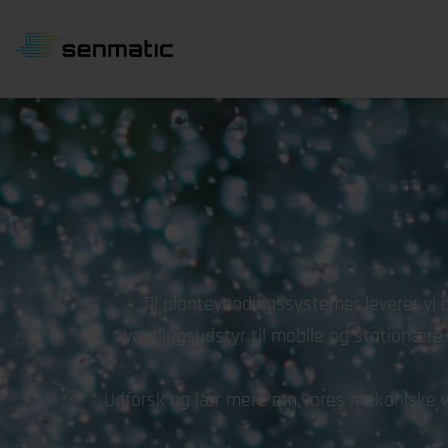
Til plantevandingssystemer leverer vi 
vandingsudstyr til mobile og stationære 
Udforsk og lær mere om vores mekaniske va