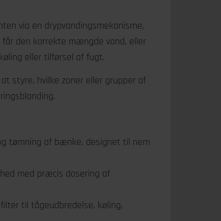
nten via en drypvandingsmekanisme,
ræ får den korrekte mængde vand, eller
ling eller tilførsel af fugt.
at styre, hvilke zoner eller grupper af
ringsblanding.
 og tømning af bænke, designet til nem
ighed med præcis dosering af
er til tågeudbredelse, køling,