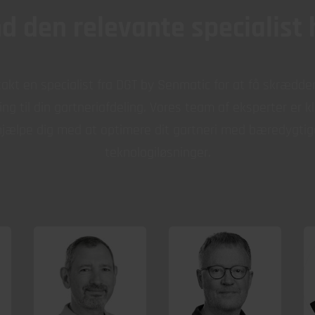
nd den relevante specialist 
akt en specialist fra DGT by Senmatic for at få skrædde
ing til din gartneriafdeling. Vores team af eksperter er kla
hjælpe dig med at optimere dit gartneri med bæredygtig
teknologiløsninger.