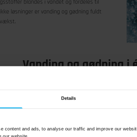
gsstoffer blandes i vandet og fordeles til
ikke løsninger er vanding og gødning fuldt
evækst.
Vanding og gødning i é
system
Details
Vi mener, at det kun er logisk at kombinere 
integrerede dele af vandingssystemer, da diss
afhængige af hinanden. Derfor er alle vores pr
e content and ads, to analyse our traffic and improve our websit
udviklet til at automatiserer både vand- og næ
e our website.