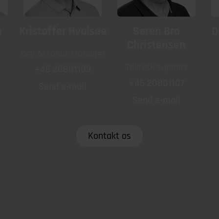
h
Kristoffer Hvalsøe
Søren Bro
D
Christensen
f
Key Account Manager
Teknisk support
+45 20801103
+45 20801107
Send e-mail
Send e-mail
Kontakt os