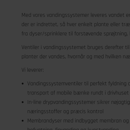
Med vores vandingssystemer leveres vandet e
der er indrettet, så hver enkelt plante eller t
fra dyser/sprinklere til forstøvende sprøjtning, kø
Ventiler i vandingssystemet bruges derefter til 
planter der vandes, hvornår og med hvilken næ
Vi leverer:
Vandingssystemventiler til perfekt fyldning
transport af mobile bænke rundt i drivhuset
In-line drypvandingssystemer sikrer nøjagt
næringsstoffer og præcis kontrol
Membrandyser med indbygget membran og filt
befugtning, finvanding og kunstvanding