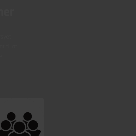
her
rsyet
r til at
e