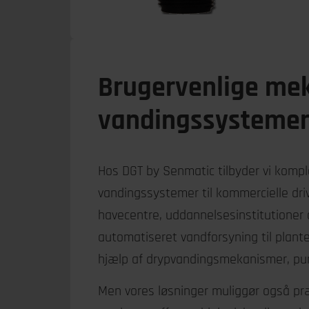
Brugervenlige me
vandingssysteme
Hos DGT by Senmatic tilbyder vi komp
vandingssystemer til kommercielle driv
havecentre, uddannelsesinstitutioner 
automatiseret vandforsyning til plante
hjælp af drypvandingsmekanismer, pum
Men vores løsninger muliggør også pr