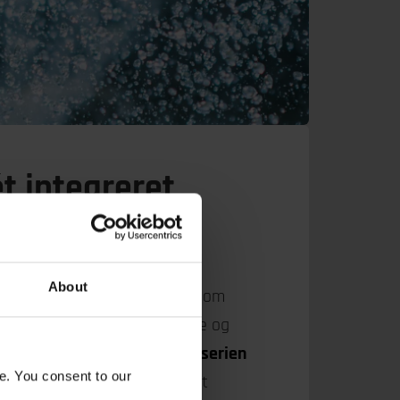
t integreret
About
mekanisk vanding og gødning som
e processer er tæt forbundne og
odukter inden for
AMI Penta-serien
e. You consent to our
ringsstofdosering i én samlet