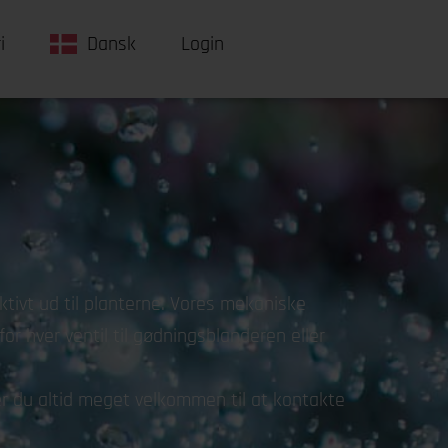
i
Dansk
Login
ktivt ud til planterne. Vores mekaniske
r hver ventil til gødningsblanderen eller
r du altid meget velkommen til at kontakte