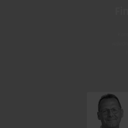
Fi
Kont
vejledn