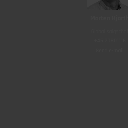
Morten Hjort
Global salgsche
+45 20801116
Send e-mail