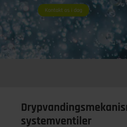
Kontakt os i dag
Drypvandingsmekanis
systemventiler