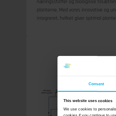
næringsstoffer og biologiske tilsætnin
planterne. Med vores innovative og un
integreret, hvilket giver optimal plant
Consent
This website uses cookies
We use cookies to personalis
cookies if you continue to us