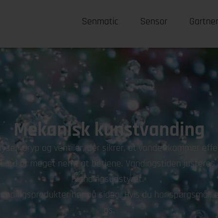
Senmatic
Sensor
Gartner
Mekanisk kunstvanding
dyser, dryp og ventiler, der sikrer, at vandet kommer effe
bord er meget nemt at betjene. Vandingstiden justeres fo
vandingsudstyret.
ndingsprodukter her på siden. Hvis du har spørgsmål, e
os.