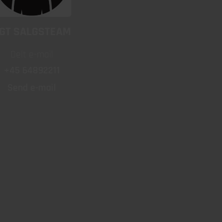
GT SALGSTEAM
Delt e-mail
+45 64892211
Send e-mail